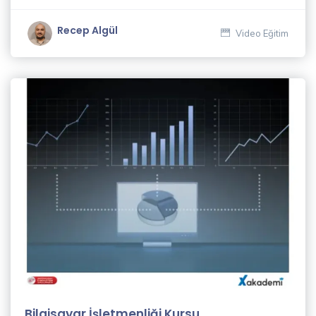
Recep Algül
Video Eğitim
Bilgisayar İşletmenliği Kursu