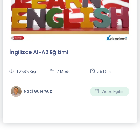
İngilizce A1-A2 Eğitimi
12898 Kişi
2 Modül
36 Ders
Naci Güleryüz
Video Eğitim