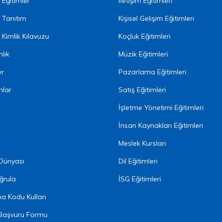
Eğitimler
İletişim Eğitimleri
 Tanıtım
Kişisel Gelişim Eğitimleri
Kimlik Kılavuzu
Koçluk Eğitimleri
lık
Müzik Eğitimleri
er
Pazarlama Eğitimleri
nlar
Satış Eğitimleri
İşletme Yönetimi Eğitimleri
İnsan Kaynakları Eğitimleri
Meslek Kursları
 Dünyası
Dil Eğitimleri
ğrula
İSG Eğitimleri
ma Kodu Kullan
Başvuru Formu