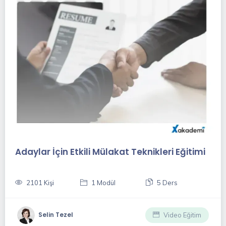
i
Şirketlerde İkna Eğitimi
4994 Kişi
1 Modül
2 Ders
X Akademi Eğitmeni
Video Eğitim