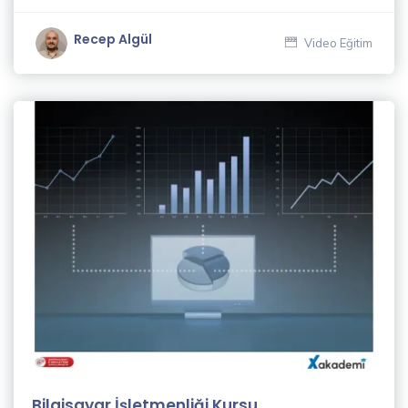
Recep Algül
Video Eğitim
Bilgisayar İşletmenliği Kursu