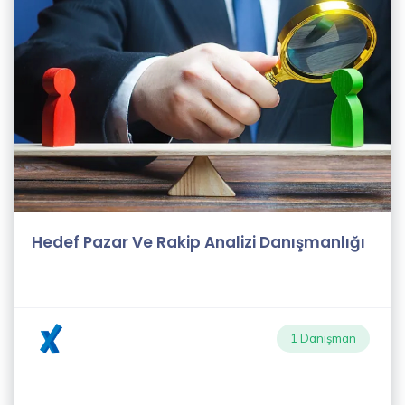
Keny
White
(4)
Hinata
Hyuga
(11)
Mike
Hedef Pazar Ve Rakip Analizi Danışmanlığı
hussy
(4)
Adam
Riky
1 Danışman
(7)