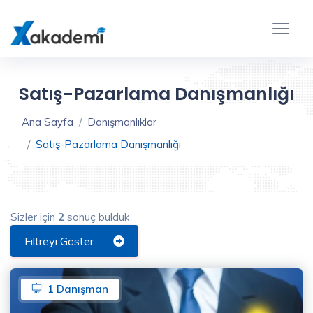
Gelişmiş
Ayarlar
Kapat
Satış-Pazarlama Danışmanlığı
Ana Sayfa
Danışmanlıklar
Satış-Pazarlama Danışmanlığı
Danışmanlık
Sizler için
2
sonuç bulduk
Kategorileri
Filtreyi Göster
Backend
(3)
1 Danışman
Instructors