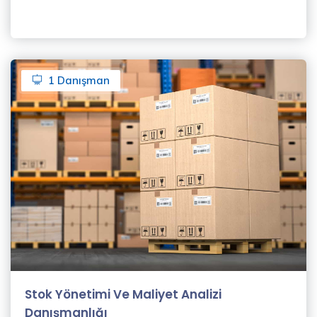
Balcony
Icon
Price
1 Danışman
All
(75)
Free
(15)
Paid
(60)
Filter Result
Stok Yönetimi Ve Maliyet Analizi
Danışmanlığı