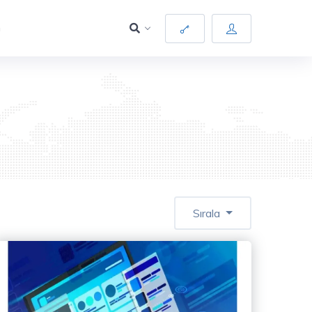
m
Sırala