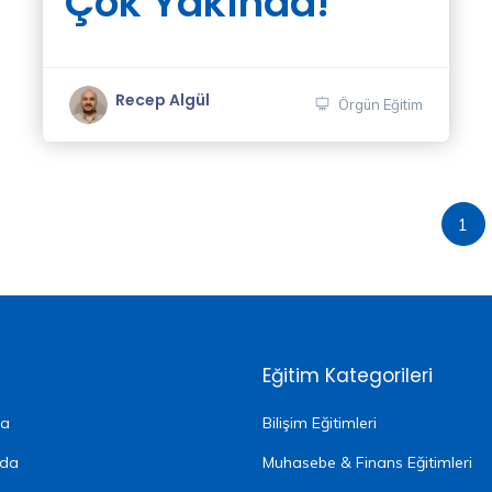
Çok Yakında!
Recep Algül
Örgün Eğitim
1
Eğitim Kategorileri
fa
Bilişim Eğitimleri
zda
Muhasebe & Finans Eğitimleri