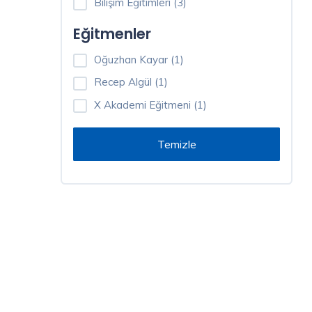
Bilişim Eğitimleri (3)
Eğitmenler
Eğitmenler
Oğuzhan
Oğuzhan Kayar (1)
Kayar
(1)
Recep Algül (1)
X Akademi Eğitmeni (1)
Recep
Algül
(1)
X
Akademi
Eğitmeni
(1)