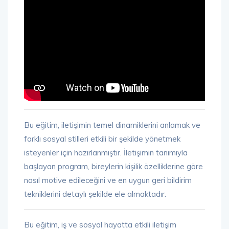
Bu eğitim, iletişimin temel dinamiklerini anlamak ve
farklı sosyal stilleri etkili bir şekilde yönetmek
isteyenler için hazırlanmıştır. İletişimin tanımıyla
başlayan program, bireylerin kişilik özelliklerine göre
nasıl motive edileceğini ve en uygun geri bildirim
tekniklerini detaylı şekilde ele almaktadır.
Bu eğitim, iş ve sosyal hayatta etkili iletişim