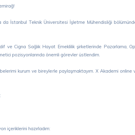
emirağ!
a da İstanbul Teknik Üniversitesi İşletme Mühendisliği bölümü
dif ve Cigna Sağlık Hayat Emeklilik şirketlerinde Pazarlama, O
netici pozisyonlarında önemli görevler üstlendim.
rübelerimi kurum ve bireylerle paylaşmaktayım. X Akademi online 
:
 içeriklerini hazırladım: