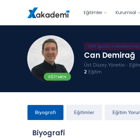
Eğitimler
Kurumsal
1697 gündür X Akademi'nda
Can Demirağ
Üst Düzey Yönetici - Eği
2
Eğitim
EĞITMEN
Biyografi
Eğitimler
Eğitim Yoru
Biyografi