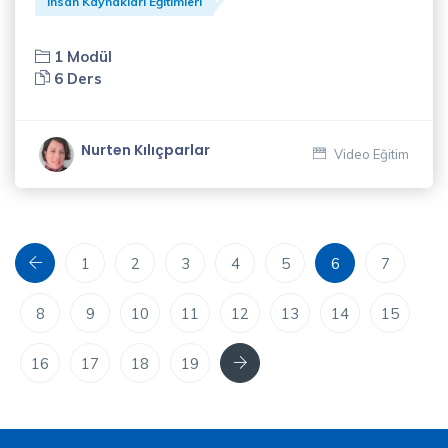
İnsan Kaynakları Eğitimleri
Yavuz
Özbeyli
1 Modül
(1)
6 Ders
Zeliha
Diren
Nurten Kılıçparlar
Video Eğitim
(4)
Önceki
1
2
3
4
5
6
7
8
9
10
11
12
13
14
15
Sonraki
16
17
18
19