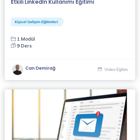
Etkili LinkedIn Kullanımı Eğitimi
Sözen
(3)
Elif
Kişisel Gelişim Eğitimleri
Akçadağ
(2)
1 Modül
9 Ders
Fatih
Gül
(1)
Can Demirağ
Video Eğitim
Fergül
Guyard
(2)
Genişletilmiş
Dijital
Pazarlama
Eğitmenleri
(1)