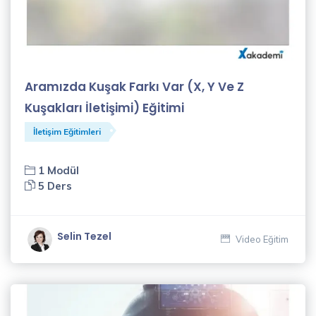
(13)
İşletme
Yönetimi
Eğitimleri
Aramızda Kuşak Farkı Var (X, Y Ve Z
(31)
Kuşakları İletişimi) Eğitimi
İnsan
Kaynakları
İletişim Eğitimleri
Eğitimleri
(7)
1 Modül
5 Ders
Meslek
Kursları
(9)
Selin Tezel
Video Eğitim
İSG
Eğitimleri
(2)
Eğitmenler