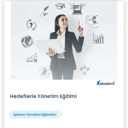
Şahin
(1)
Koçluk
Eğitmenleri
(1)
Levent
Beden
(1)
MBA
EĞİTMENLERİ
(1)
Hedeflerle Yönetim Eğitimi
Merve
Eroğlu
(1)
İşletme Yönetimi Eğitimleri
Meryem