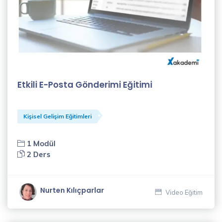
Gülfer
Işık
(4)
Habibe
Etkili E-Posta Gönderimi Eğitimi
Paşalı
(18)
Kişisel Gelişim Eğitimleri
Hatice
Bozkurt
(1)
1 Modül
2 Ders
İletişim
Eğitmenleri
Nurten Kılıçparlar
(1)
Video Eğitim
İlker