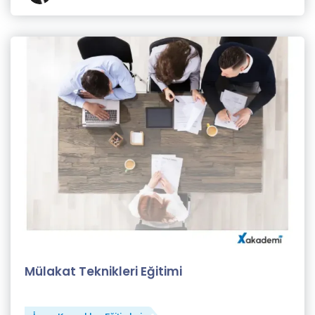
Selahattin
Taşkın (1)
Selin
Tezel
(11)
Semiha
Türkmen
(2)
Sinan
Genim
(1)
X
Akademi
Mülakat Teknikleri Eğitimi
Eğitmeni
(82)