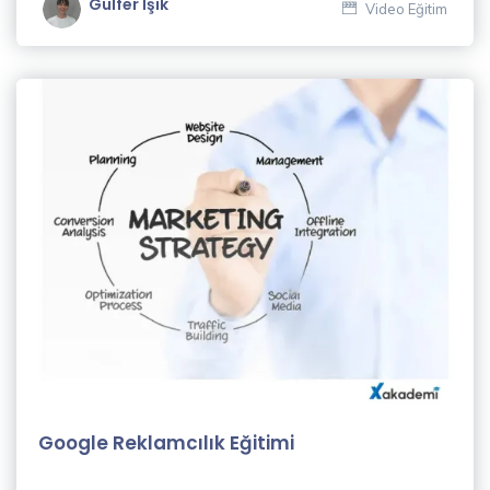
Gülfer Işık
Video Eğitim
Dil
Eğitimleri
(23)
Muhasebe
& Finans
Eğitimleri
(8)
Hukuk
Eğitimleri
(3)
İletişim
Eğitimleri
(9)
Google Reklamcılık Eğitimi
Kişisel