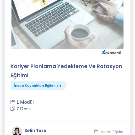
(2)
Onur
Akkuş
(1)
Özlem
Çoban
(1)
Kariyer Planlama Yedekleme Ve Rotasyon
Eğitimi
Recep
Algül
İnsan Kaynakları Eğitimleri
(4)
1 Modül
Said
7 Ders
Sürücü
(1)
Selin Tezel
Video Eğitim