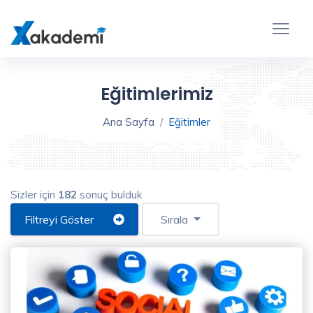
Eğitim
Filtreleme
Kapat
Eğitimlerimiz
Ana Sayfa
Eğitimler
Sizler için
182
sonuç bulduk
Eğitim
Türü
Filtreyi Göster
Sırala
Video
Eğitim
(176)