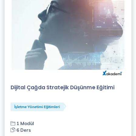
Alisa
Avcı
(1)
Ayşe
Doğan
(1)
Ayşegül
Adıyaman
Dijital Çağda Stratejik Düşünme Eğitimi
(1)
Can
Demirağ
İşletme Yönetimi Eğitimleri
(2)
1 Modül
Canan
6 Ders
Seda