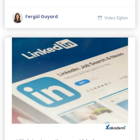
Akgül
(1)
Fergül Guyard
Video Eğitim
Cüneyt
İngiz
(1)
Deniz
Gören
(1)
Dijital
İçerik
Yazarlığı
ve SEO
Eğitmenleri
(1)
Ekrem