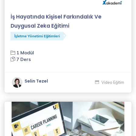
Nuray
Yavuz
İş Hayatında Kişisel Farkındalık Ve
(3)
Duygusal Zeka Eğitimi
Nurcan
İşletme Yönetimi Eğitimleri
Coşkun
(1)
1 Modül
7 Ders
Nurten
Kılıçparlar
(7)
Selin Tezel
Video Eğitim
Oğuz
Kara
(3)
Oğuzhan
Kayar