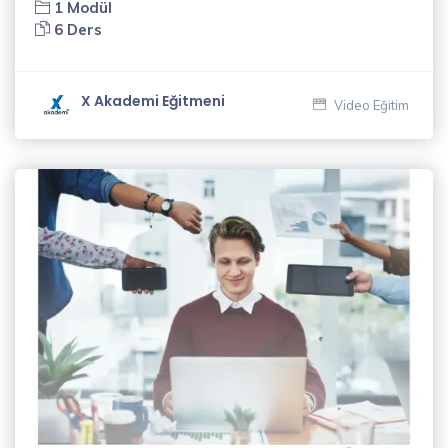
1 Modül
Ceylan
6 Ders
(3)
Murat
X Akademi Eğitmeni
Video Eğitim
Erdin
(1)
Mustafa
Kalafat
(5)
Naci
Güleryüz
(2)
Nükte
Taşlar
(1)