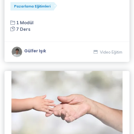
Gelişim
Pazarlama Eğitimleri
Eğitimleri
(34)
1 Modül
7 Ders
Koçluk
Eğitimleri
(14)
Gülfer Işık
Video Eğitim
Müzik
Eğitimleri
(1)
Pazarlama
Eğitimleri
(8)
Satış
Eğitimleri