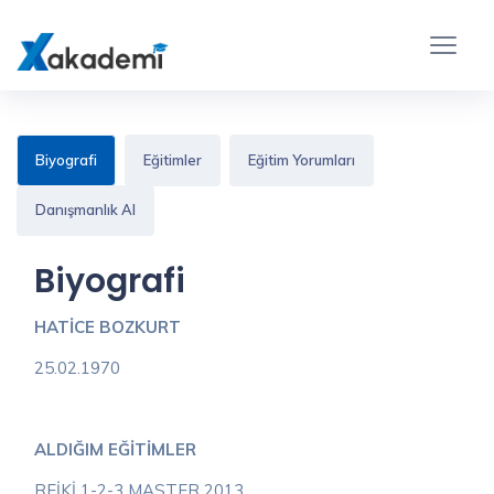
Biyografi
Eğitimler
Eğitim Yorumları
Danışmanlık Al
Biyografi
HATİCE BOZKURT
25.02.1970
ALDIĞIM EĞİTİMLER
REİKİ 1-2-3 MASTER 2013