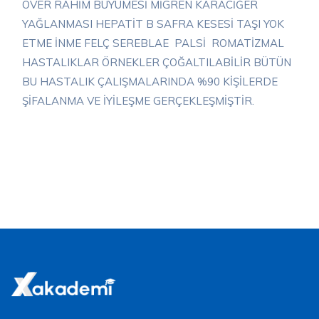
OVER RAHİM BÜYÜMESİ MİGREN KARACİĞER
YAĞLANMASI HEPATİT B SAFRA KESESİ TAŞI YOK
ETME İNME FELÇ SEREBLAE PALSİ ROMATİZMAL
HASTALIKLAR ÖRNEKLER ÇOĞALTILABİLİR BÜTÜN
BU HASTALIK ÇALIŞMALARINDA %90 KİŞİLERDE
ŞİFALANMA VE İYİLEŞME GERÇEKLEŞMİŞTİR.
Danışmanlık Al Formunu Görüntülemek
İçin Üye Girişi Yapmalısınız