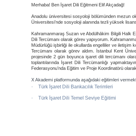
Merhaba! Ben İşaret Dili Eğitmeni Elif Akçada
ğ!
Anadolu üniversitesi sosyoloji bölümünden mezun o
Üniversitesi’nde sosyoloji alanında tezli yüksek lisa
Kahramanmaraş Suzan ve Abdülhâkim Bilgili Halk Eğit
Dili Tercümanı olarak görev yapıyorum. Kahramanmaraş
Müdürlüğü işbirliği ile okullarda engelliler ve ileti
Tercümanı olarak görev aldım. İstanbul Kent Üniver
projesinde 2 gün boyunca işaret dili tercümanı olarak
toplantılarında İşaret Dili Tercümanlığı yapmaktayı
Federasyonu’nda Eğitim ve Proje Koordinatörü olar
X Akademi platformunda aşağıdaki eğitimleri vermek
·
Türk İşaret Dili Bankacılık Terimleri
·
Türk İşaret Dili Temel Seviye Eğitimi
Danışman