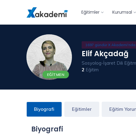
Eğitimler
Kurumsal
1697 gündür X Akademi'nda
Elif Akçadağ
Sosyolog-İşaret Dili Eğit
2
Eğitim
EĞITMEN
Biyografi
Eğitimler
Eğitim Yoru
Biyografi