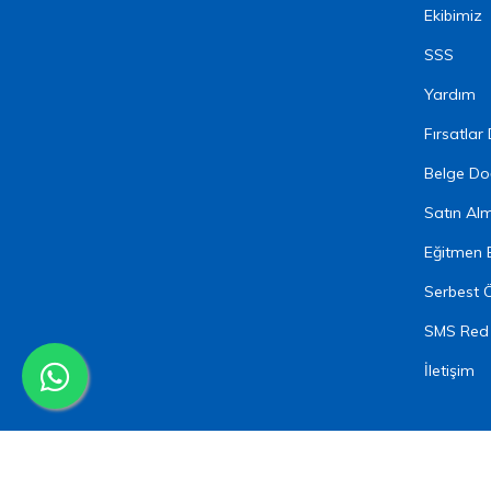
Ekibimiz
SSS
Yardım
Fırsatlar
Belge Do
Satın Al
Eğitmen 
Serbest 
SMS Red
İletişim
© 2026 X Akademi.
WebTech Bilişim
tarafından
ile ge