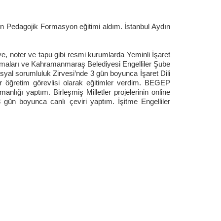
 Pedagojik Formasyon eğitimi aldım. İstanbul Aydın
, noter ve tapu gibi resmi kurumlarda Yeminli İşaret
lışmaları ve Kahramanmaraş Belediyesi Engelliler Şube
osyal sorumluluk Zirvesi’nde 3 gün boyunca İşaret Dili
ir öğretim görevlisi olarak eğitimler verdim. BEGEP
anlığı yaptım. Birleşmiş Milletler projelerinin online
3 gün boyunca canlı çeviri yaptım. İşitme Engelliler
malısınız