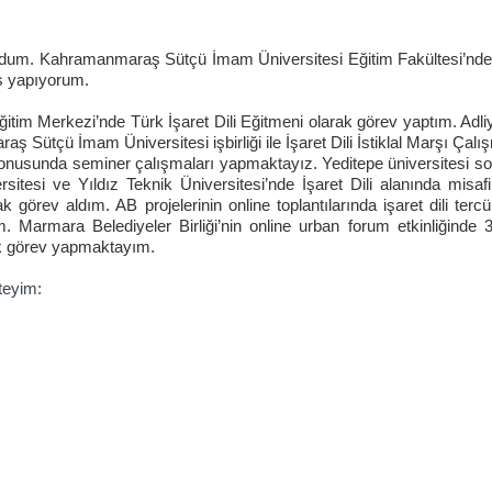
ldum. Kahramanmaraş Sütçü İmam Üniversitesi Eğitim Fakültesi’nden
ns yapıyorum.
im Merkezi’nde Türk İşaret Dili Eğitmeni olarak görev yaptım. Adliye
 Sütçü İmam Üniversitesi işbirliği ile İşaret Dili İstiklal Marşı Ça
şim konusunda seminer çalışmaları yapmaktayız. Yeditepe üniversitesi s
sitesi ve Yıldız Teknik Üniversitesi’nde İşaret Dili alanında misaf
 görev aldım. AB projelerinin online toplantılarında işaret dili tercüm
m. Marmara Belediyeler Birliği’nin online urban forum etkinliğinde 
ak görev yapmaktayım.
teyim:
lık Al Formunu Görüntülemek İçin Üye Girişi Yap