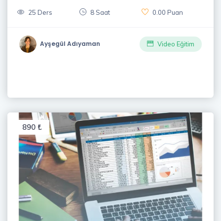
25 Ders
8 Saat
0.00 Puan
Ayşegül Adıyaman
Video Eğitim
890 ₺