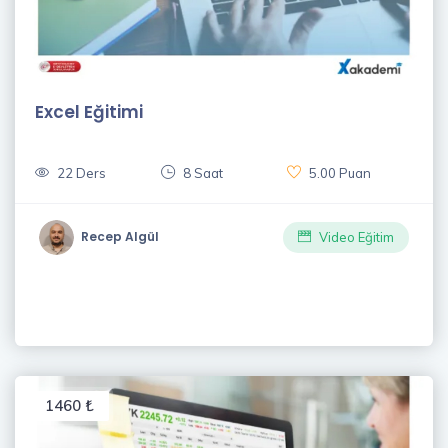
Excel Eğitimi
22 Ders
8 Saat
5.00 Puan
Recep Algül
Video Eğitim
1460 ₺