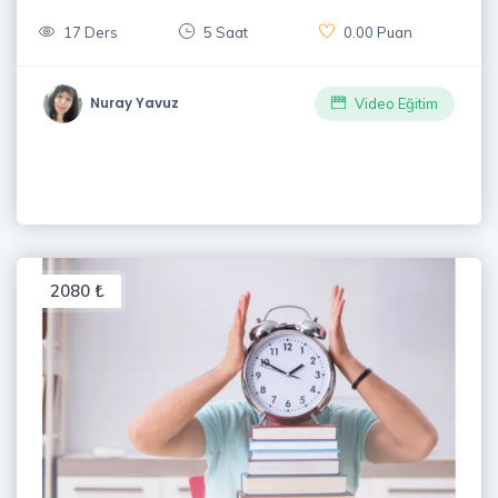
17 Ders
5 Saat
0.00 Puan
Nuray Yavuz
Video Eğitim
2080 ₺