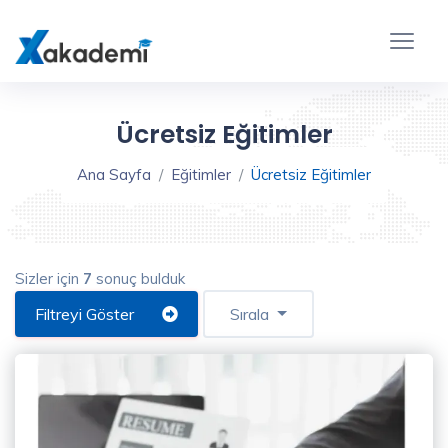
Eğitim
Filtreleme
Kapat
Ücretsiz Eğitimler
Ana Sayfa
Eğitimler
Ücretsiz Eğitimler
Sizler için
7
sonuç bulduk
Eğitim
Türü
Filtreyi Göster
Sırala
Video
Eğitim
(7)