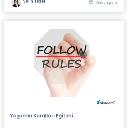
Selin Tezel
Video Eğitim
(4)
Satış
Eğitimleri
(1)
İnsan
Kaynakları
Eğitimleri
(1)
Eğitmenler
Gülfer
Işık
(1)
Yaşamın Kuralları Eğitimi
Nurten
Kılıçparlar