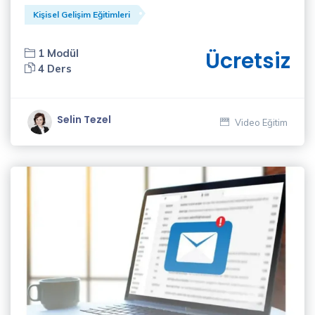
(2)
Kişisel Gelişim Eğitimleri
Selin
1 Modül
Ücretsiz
Tezel
4 Ders
(2)
X
Akademi
Selin Tezel
Video Eğitim
Eğitmeni
(2)