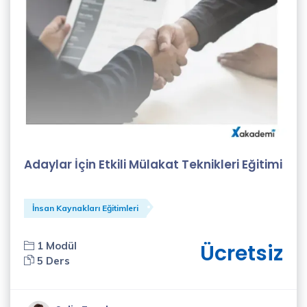
Canlı
Eğitim
(0)
Örgün
Eğitim
(0)
Eğitim
Kategorileri
Adaylar İçin Etkili Mülakat Teknikleri Eğitimi
Bilişim
İnsan Kaynakları Eğitimleri
Eğitimleri
(1)
1 Modül
Ücretsiz
5 Ders
Kişisel
Gelişim
Eğitimleri