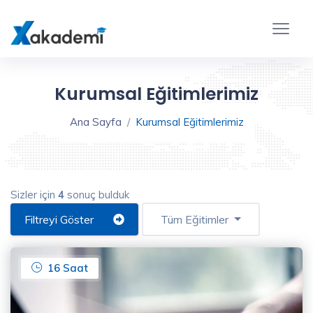
Gelişmiş
Ayarlar
Kapat
Kurumsal Eğitimlerimiz
Ana Sayfa
Kurumsal Eğitimlerimiz
Sizler için
4
sonuç bulduk
Eğitim
Kategorileri
Filtreyi Göster
Tüm Eğitimler
Backend
16 Saat
(3)
Instructors