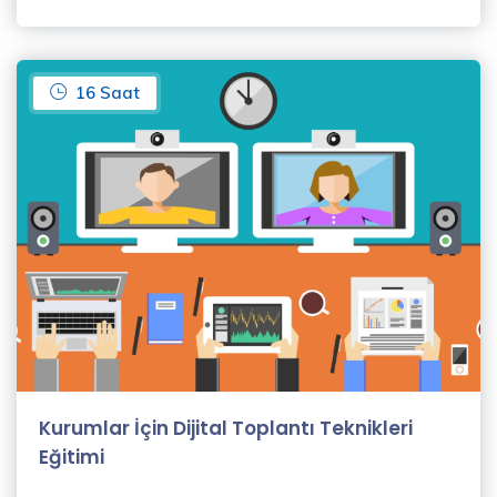
Balcony
Icon
16 Saat
Price
All
(75)
Free
(15)
Paid
(60)
Kurumlar İçin Dijital Toplantı Teknikleri
Filter Result
Eğitimi