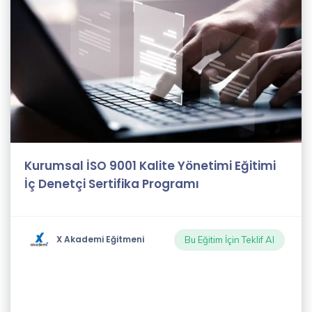
Keny
White
(4)
Hinata
Hyuga
(11)
Kurumsal İSO 9001 Kalite Yönetimi Eğitimi
Mike
İç Denetçi Sertifika Programı
hussy
(4)
X Akademi Eğitmeni
Bu Eğitim İçin Teklif Al
Adam
Riky
(7)