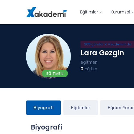
Eğitimler
Kurumsal
905 gündür X Akademi'nda
Lara Gezgin
eğitmen
0
Eğitim
EĞITMEN
Biyografi
Eğitimler
Eğitim Yoru
Biyografi