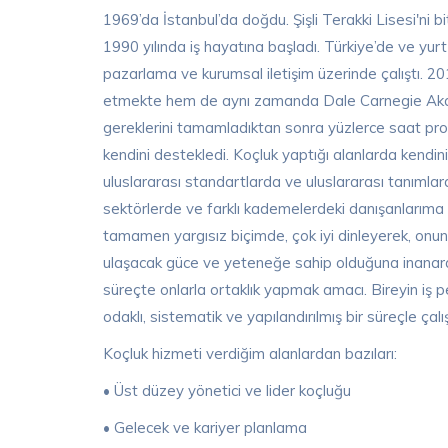
1969’da İstanbul’da doğdu. Şişli Terakki Lisesi'ni b
1990 yılında iş hayatına başladı. Türkiye’de ve yurt 
pazarlama ve kurumsal iletişim üzerinde çalıştı. 2
etmekte hem de aynı zamanda Dale Carnegie Akad
gereklerini tamamladıktan sonra yüzlerce saat profe
kendini destekledi. Koçluk yaptığı alanlarda kendin
uluslararası standartlarda ve uluslararası tanımlar
sektörlerde ve farklı kademelerdeki danışanlarıma e
tamamen yargısız biçimde, çok iyi dinleyerek, onun
ulaşacak güce ve yeteneğe sahip olduğuna inanarak
süreçte onlarla ortaklık yapmak amacı. Bireyin iş per
odaklı, sistematik ve yapılandırılmış bir süreçle ç
Koçluk hizmeti verdiğim alanlardan bazıları:
• Üst düzey yönetici ve lider koçluğu
• Gelecek ve kariyer planlama