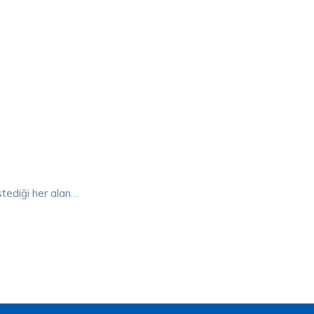
stediği her alan…
lık Al Formunu Görüntülemek İçin Üye Girişi Yap