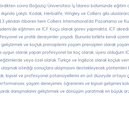
itirdikten sonra Boğaziçi Üniversitesi İş İdaresi bölümünde eğitim 
dışında çalıştı. Kodak, Herbalife, Wrigley ve Colliers gibi uluslarara
013 yılından itibaren hem Colliers International’da Pazarlama ve 
emi’de eğitmen ve ICF Koçu olarak görev yapmakta. ICF akredi
syonel ve pratik deneyimler yaşadı. Bununla birlikte kendi üzerimde 
i geliştirmek ve koçluk prensiplerini yaşam prensipleri olarak yaş
a uygun olarak yapan profesyonel bir koç olarak, üyesi olduğum ICF 
ğitimlerde veya özel olarak Türkçe ve İngilizce olarak koçluk verme
 ulaşmak istediği sonuçlara ulaşmasını destekleyecek yöntemleri kul
, kişisel ve profesyonel potansiyellerini en üst düzeyde ortaya ç
formansını, yaşam deneyimini, öğrenimini ve kişisel gelişimini kolayla
alışarak danışmalarını geliştirmek ve dönüşüm yaratmak en büyük ar