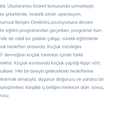
aldı. Uluslararası ticaret konusunda uzmanlaştı.
sı şirketlerde, tedarik zinciri, operasyon,
Kurumsal İletişim Direktörü pozisyonuna devam
te eğitim programından geçerken, programın tüm
de ciddi bir şekilde çalışıp, sürekli eğitimlerle
amak hedefleri arasında. Koçluk mesleğini
derneğinin koçluk tanımları içinde farklı
kte. Koçluk esnasında koçluk yaptığı kişiyi, nötr,
lanır. Her bir bireyin gelecekteki hedeflerine
ıkarmak amacıyla, düşünce doğurucu ve yaratıcı bir
ştırırken, karşılıklı iş birliğini merkeze alan, sonuç
zusu.