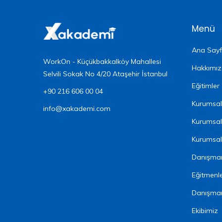
Menü
Ana Say
WorkOn - Küçükbakkalköy Mahallesi
Hakkımı
Selvili Sokak No 4/20 Ataşehir İstanbul
Eğitimler
+90 216 606 00 04
Kurumsal 
info@xakademi.com
Kurumsal
Kurumsal 
Danışman
Eğitmenl
Danışma
Ekibimiz