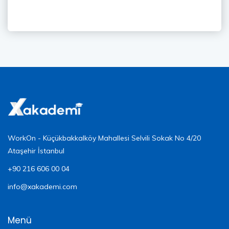
WorkOn - Küçükbakkalköy Mahallesi Selvili Sokak No 4/20
Ataşehir İstanbul
+90 216 606 00 04
info@xakademi.com
Menü