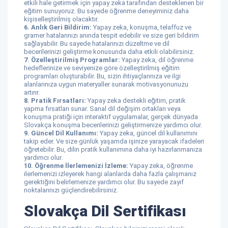
etkili hale getirmek için yapay zeka tarafından desteklenen bir
eğitim sunuyoruz. Bu sayede öğrenme deneyiminiz daha
kişiselleştirilmiş olacaktır.
6. Anlık Geri Bildirim:
Yapay zeka, konuşma, telaffuz ve
gramer hatalarınızı anında tespit edebilir ve size geri bildirim
sağlayabilir. Bu sayede hatalarınızı düzeltme ve dil
becerilerinizi geliştirme konusunda daha etkili olabilirsiniz.
7. Özelleştirilmiş Programlar:
Yapay zeka, dil öğrenme
hedeflerinize ve seviyenize göre özelleştirilmiş eğitim
programları oluşturabilir. Bu, sizin ihtiyaçlarınıza ve ilgi
alanlarınıza uygun materyaller sunarak motivasyonunuzu
artırır.
8. Pratik Fırsatları:
Yapay zeka destekli eğitim, pratik
yapma fırsatları sunar. Sanal dil değişim ortakları veya
konuşma pratiği için interaktif uygulamalar, gerçek dünyada
Slovakça konuşma becerilerinizi geliştirmenize yardımcı olur.
9. Güncel Dil Kullanımı:
Yapay zeka, güncel dil kullanımını
takip eder. Ve size günlük yaşamda işinize yarayacak ifadeleri
öğretebilir. Bu, dilin pratik kullanımına daha iyi hazırlanmanıza
yardımcı olur.
10. Öğrenme İlerlemenizi İzleme:
Yapay zeka, öğrenme
ilerlemenizi izleyerek hangi alanlarda daha fazla çalışmanız
gerektiğini belirlemenize yardımcı olur. Bu sayede zayıf
noktalarınızı güçlendirebilirsiniz.
Slovakça Dil Sertifikası