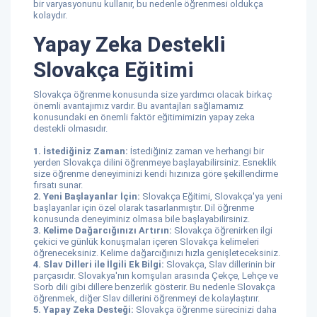
bir varyasyonunu kullanır, bu nedenle öğrenmesi oldukça
kolaydır.
Yapay Zeka Destekli
Slovakça Eğitimi
Slovakça öğrenme konusunda size yardımcı olacak birkaç
önemli avantajımız vardır. Bu avantajları sağlamamız
konusundaki en önemli faktör eğitimimizin yapay zeka
destekli olmasıdır.
1. İstediğiniz Zaman:
İstediğiniz zaman ve herhangi bir
yerden Slovakça dilini öğrenmeye başlayabilirsiniz. Esneklik
size öğrenme deneyiminizi kendi hızınıza göre şekillendirme
fırsatı sunar.
2. Yeni Başlayanlar İçin:
Slovakça Eğitimi, Slovakça'ya yeni
başlayanlar için özel olarak tasarlanmıştır. Dil öğrenme
konusunda deneyiminiz olmasa bile başlayabilirsiniz.
3. Kelime Dağarcığınızı Artırın:
Slovakça öğrenirken ilgi
çekici ve günlük konuşmaları içeren Slovakça kelimeleri
öğreneceksiniz. Kelime dağarcığınızı hızla genişleteceksiniz.
4. Slav Dilleri ile İlgili Ek Bilgi:
Slovakça, Slav dillerinin bir
parçasıdır. Slovakya'nın komşuları arasında Çekçe, Lehçe ve
Sorb dili gibi dillere benzerlik gösterir. Bu nedenle Slovakça
öğrenmek, diğer Slav dillerini öğrenmeyi de kolaylaştırır.
5. Yapay Zeka Desteği:
Slovakça öğrenme sürecinizi daha