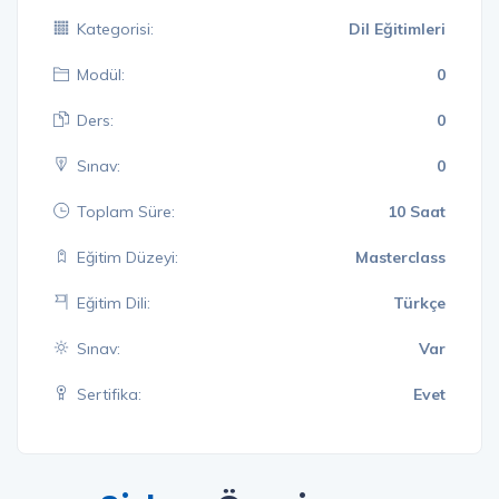
Kategorisi:
Dil Eğitimleri
Modül:
0
Ders:
0
Sınav:
0
Toplam Süre:
10 Saat
Eğitim Düzeyi:
Masterclass
Eğitim Dili:
Türkçe
Sınav:
Var
Sertifika:
Evet