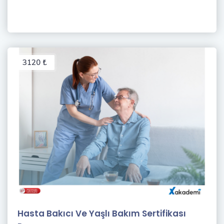
3120 ₺
Hasta Bakıcı Ve Yaşlı Bakım Sertifikası