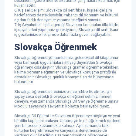
becerilerini göstermek ve akademik çalışmalara katılmak için
kullanılabilir.
6. Kişisel Gelişim: Slovakça dil sertifikası, kişisel gelişim
hedeflerinizi destekleyebilir. Yabancı dil öğrenimi ve kültürel
açıdan farklı deneyimler yaşama isteğinizi yansıtır.
7. İş Seyahatleri: İşiniz gereği Slovakça konuşulan ülkelerde
iş seyahatleri yapmanız gerekiyorsa, Slovakça dil sertifikası
iş gezilerinizde iletişimde daha fazla güven sağlayabilir.
Slovakça Öğrenmek
Slovakça öğrenme yöntemlerimiz, geleneksel dil kitaplarına
veya karmaşık uygulamalara ihtiyaç duymadan Slovakça
öğrenmeyi kolaylaştırır. Slovakça gramer öğrenme teknikleri,
kelime öğrenme eğitimleri ve Slovakça konuşma pratiği ile
desteklenir. Slovakça günlük konuşmaları da bünyesinde
bulundurur.
Slovakça öğrenme sürecinizde size rehberlik etmek için
yapay zeka destekli Slovakça dil eğitimi setimizi hemen
deneyin. Aynı zamanda Slovakça Dil Seviye Öğrenme Sınavı
Modülü sayesinde seviyenizi kolayca belirleyebilirsiniz.
Slovakça Dil Eğitimi ile Slovakça öğrenmeye başlayın ve yeni
bir dilin kapılarını aralayın. Unutmayın ki dil öğrenmek sadece
yeni bir beceri kazanmakla kalmaz. Aynı zamanda farklı
kültürleri keşfetmenize ve kariyerinizi ilerletmenize de
yardımcı olur. İstediğiniz zaman Slovakça öğrenmeye