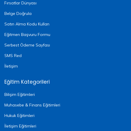
Fırsatlar Dünyası
Belge Doğrula
Satın Alma Kodu Kullan
Eğitmen Başvuru Formu
Serbest Ödeme Sayfası
SMS Red
İletişim
Eğitim Kategorileri
Bilişim Eğitimleri
Muhasebe & Finans Eğitimleri
Hukuk Eğitimleri
İletişim Eğitimleri