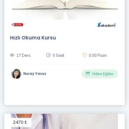
Hızlı Okuma Kursu
17 Ders
5 Saat
0.00 Puan
Nuray Yavuz
Video Eğitim
2470 ₺