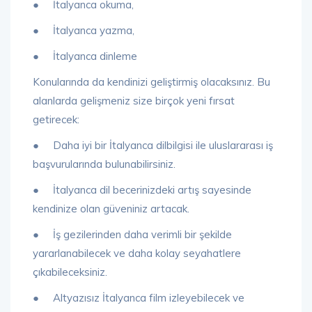
● İtalyanca okuma,
● İtalyanca yazma,
● İtalyanca dinleme
Konularında da kendinizi geliştirmiş olacaksınız. Bu
alanlarda gelişmeniz size birçok yeni fırsat
getirecek:
● Daha iyi bir İtalyanca dilbilgisi ile uluslararası iş
başvurularında bulunabilirsiniz.
● İtalyanca dil becerinizdeki artış sayesinde
kendinize olan güveniniz artacak.
● İş gezilerinden daha verimli bir şekilde
yararlanabilecek ve daha kolay seyahatlere
çıkabileceksiniz.
● Altyazısız İtalyanca film izleyebilecek ve