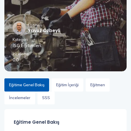
Eğitmen
Yavuz Özbeyli
Kategori
İSG Eğitimleri
İnceleme
0.0
Eğitime Genel Bakış
Eğitim İçeriği
Eğitmen
İncelemeler
SSS
Eğitime Genel Bakış