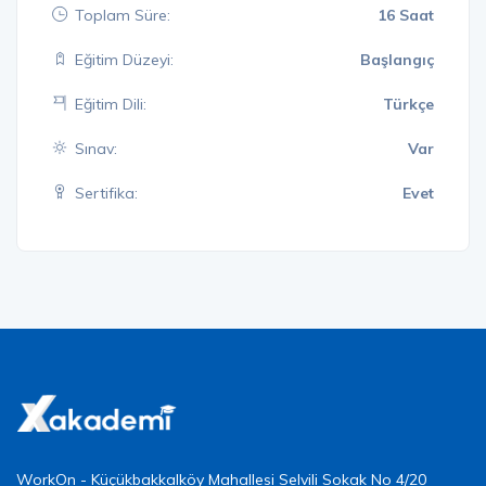
Toplam Süre:
16 Saat
Eğitim Düzeyi:
Başlangıç
Eğitim Dili:
Türkçe
Sınav:
Var
Sertifika:
Evet
WorkOn - Küçükbakkalköy Mahallesi Selvili Sokak No 4/20