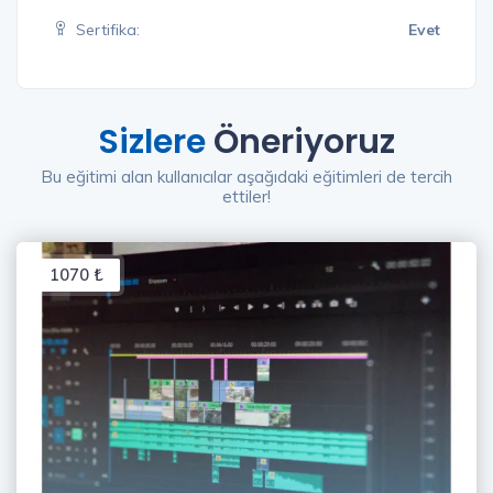
Sertifika:
Evet
Sizlere
Öneriyoruz
Bu eğitimi alan kullanıcılar aşağıdaki eğitimleri de tercih
ettiler!
1070 ₺