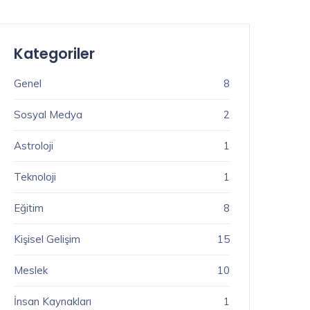
Kategoriler
Genel
8
Sosyal Medya
2
Astroloji
1
Teknoloji
1
Eğitim
8
Kişisel Gelişim
15
Meslek
10
İnsan Kaynakları
1