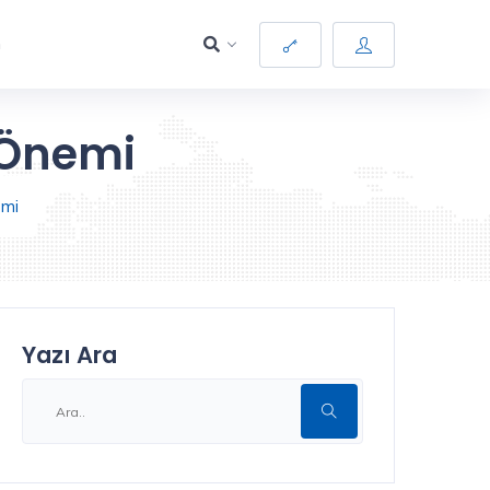
m
 Önemi
emi
Yazı Ara