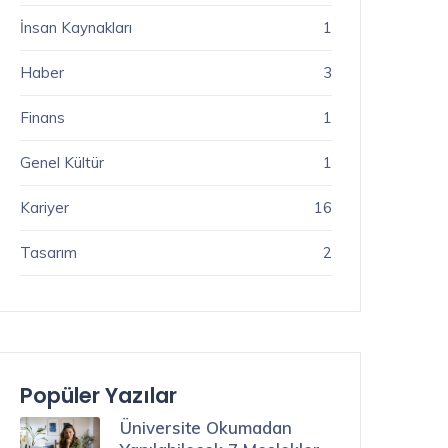
İnsan Kaynakları
1
Haber
3
Finans
1
Genel Kültür
1
Kariyer
16
Tasarım
2
Popüler Yazılar
Üniversite Okumadan