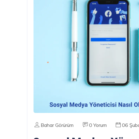
Bahar Görürüm
0 Yorum
06 Şub