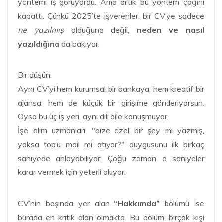
yöntemi iş görüyordu. Ama artık bu yöntem çağını
kapattı. Çünkü 2025’te işverenler, bir CV’ye sadece
ne yazılmış
olduğuna değil,
neden ve nasıl
yazıldığına
da bakıyor.
Bir düşün:
Aynı CV’yi hem kurumsal bir bankaya, hem kreatif bir
ajansa, hem de küçük bir girişime gönderiyorsun.
Oysa bu üç iş yeri, aynı dili bile konuşmuyor.
İşe alım uzmanları, "bize özel bir şey mi yazmış,
yoksa toplu mail mi atıyor?" duygusunu ilk birkaç
saniyede anlayabiliyor. Çoğu zaman o saniyeler
karar vermek için yeterli oluyor.
CV’nin başında yer alan
“Hakkımda”
bölümü ise
burada en kritik alan olmakta. Bu bölüm, birçok kişi