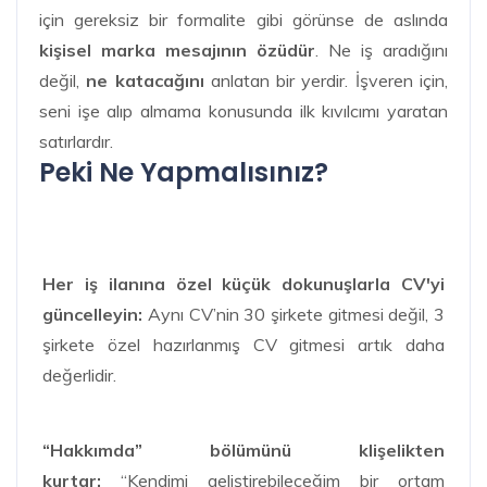
için gereksiz bir formalite gibi görünse de aslında
kişisel marka mesajının özüdür
. Ne iş aradığını
değil,
ne katacağını
anlatan bir yerdir. İşveren için,
seni işe alıp almama konusunda ilk kıvılcımı yaratan
satırlardır.
Peki Ne Yapmalısınız?
Her iş ilanına özel küçük dokunuşlarla CV'yi
güncelleyin:
Aynı CV’nin 30 şirkete gitmesi değil, 3
şirkete özel hazırlanmış CV gitmesi artık daha
değerlidir.
“Hakkımda” bölümünü klişelikten
kurtar:
“Kendimi geliştirebileceğim bir ortam