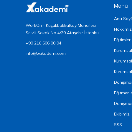
Menü
Ana Say
WorkOn - Küçükbakkalköy Mahallesi
Hakkımı
Selvili Sokak No 4/20 Ataşehir İstanbul
Eğitimler
+90 216 606 00 04
Kurumsal 
info@xakademi.com
Kurumsal
Kurumsal 
Danışman
Eğitmenl
Danışma
Ekibimiz
SSS