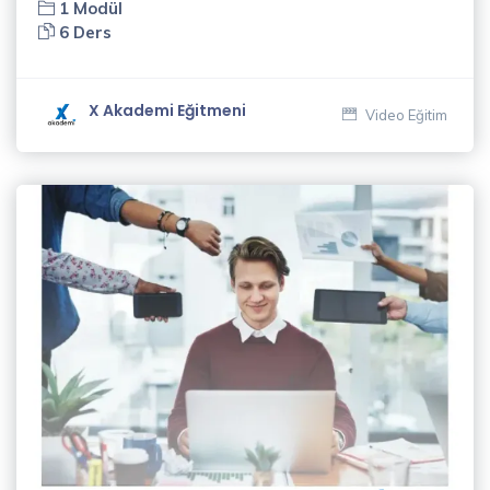
1 Modül
Ceylan
6 Ders
(3)
Murat
X Akademi Eğitmeni
Video Eğitim
Erdin
(1)
Mustafa
Kalafat
(5)
Naci
Güleryüz
(2)
Nükte
Taşlar
(1)