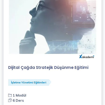
Alisa
Avcı
(1)
Ayşe
Doğan
(1)
Ayşegül
Adıyaman
Dijital Çağda Stratejik Düşünme Eğitimi
(1)
Can
Demirağ
İşletme Yönetimi Eğitimleri
(2)
1 Modül
Canan
6 Ders
Seda