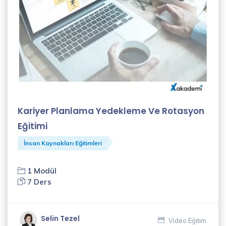
(2)
Onur
Akkuş
(1)
Özlem
Çoban
(1)
Kariyer Planlama Yedekleme Ve Rotasyon
Eğitimi
Recep
Algül
İnsan Kaynakları Eğitimleri
(4)
1 Modül
Said
7 Ders
Sürücü
(1)
Selin Tezel
Video Eğitim