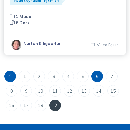
İnsan Kaynakları Eğitimleri
Yavuz
Özbeyli
1 Modül
(1)
6 Ders
Zeliha
Diren
Nurten Kılıçparlar
Video Eğitim
(4)
Önceki
1
2
3
4
5
6
7
8
9
10
11
12
13
14
15
Sonraki
16
17
18