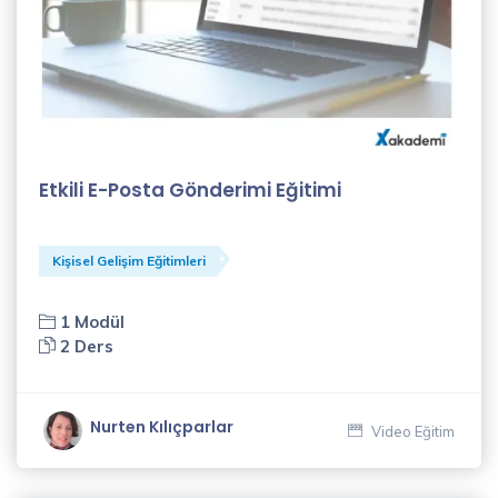
Gülfer
Işık
(4)
Habibe
Etkili E-Posta Gönderimi Eğitimi
Paşalı
(18)
Kişisel Gelişim Eğitimleri
Hatice
Bozkurt
(1)
1 Modül
2 Ders
İletişim
Eğitmenleri
Nurten Kılıçparlar
(1)
Video Eğitim
İlker