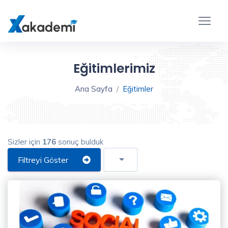
Eğitim
Filtreleme
Kapat
Eğitimlerimiz
Ana Sayfa
Eğitimler
Sizler için
176
sonuç bulduk
Eğitim
Türü
Filtreyi Göster
Video
Eğitim
(176)