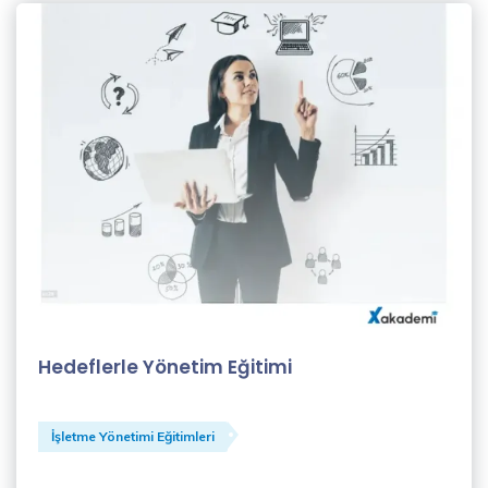
Şahin
(1)
Koçluk
Eğitmenleri
(1)
Levent
Beden
(1)
MBA
EĞİTMENLERİ
(1)
Hedeflerle Yönetim Eğitimi
Merve
Eroğlu
(1)
İşletme Yönetimi Eğitimleri
Meryem