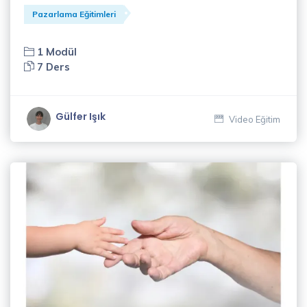
Gelişim
Pazarlama Eğitimleri
Eğitimleri
(34)
1 Modül
7 Ders
Koçluk
Eğitimleri
(14)
Gülfer Işık
Video Eğitim
Müzik
Eğitimleri
(1)
Pazarlama
Eğitimleri
(8)
Satış
Eğitimleri