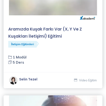
(13)
İşletme
Yönetimi
Eğitimleri
Aramızda Kuşak Farkı Var (X, Y Ve Z
(31)
Kuşakları İletişimi) Eğitimi
İnsan
Kaynakları
İletişim Eğitimleri
Eğitimleri
(7)
1 Modül
5 Ders
Meslek
Kursları
(9)
Selin Tezel
Video Eğitim
İSG
Eğitimleri
(2)
Eğitmenler