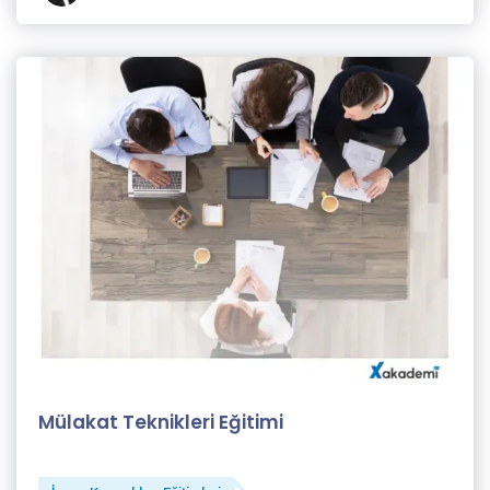
Selahattin
Taşkın (1)
Selin
Tezel
(11)
Semiha
Türkmen
(2)
Sinan
Genim
(1)
X
Akademi
Mülakat Teknikleri Eğitimi
Eğitmeni
(82)