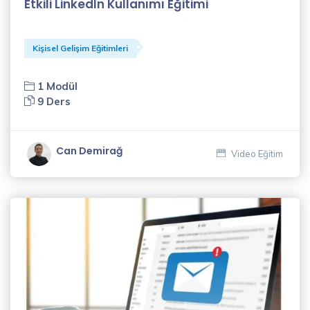
Etkili LinkedIn Kullanımı Eğitimi
Sözen
(3)
Elif
Kişisel Gelişim Eğitimleri
Akçadağ
(2)
1 Modül
9 Ders
Fatih
Gül
(1)
Can Demirağ
Video Eğitim
Fergül
Guyard
(2)
Genişletilmiş
Dijital
Pazarlama
Eğitmenleri
(1)