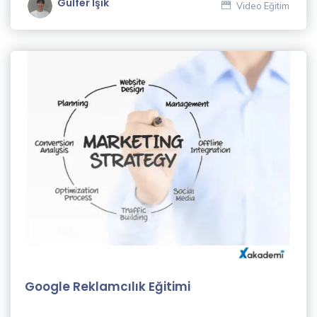
Gülfer Işık
Video Eğitim
Dil
Eğitimleri
(23)
Muhasebe
& Finans
Eğitimleri
(8)
Hukuk
Eğitimleri
(3)
İletişim
Eğitimleri
(9)
Google Reklamcılık Eğitimi
Kişisel