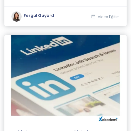
Akgül
(1)
Fergül Guyard
Video Eğitim
Cüneyt
İngiz
(1)
Deniz
Gören
(1)
Dijital
İçerik
Yazarlığı
ve SEO
Eğitmenleri
(1)
Ekrem