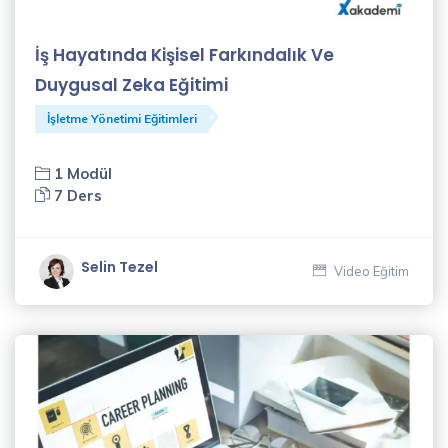
Nuray
Yavuz
İş Hayatında Kişisel Farkındalık Ve
(3)
Duygusal Zeka Eğitimi
Nurcan
İşletme Yönetimi Eğitimleri
Coşkun
(1)
1 Modül
7 Ders
Nurten
Kılıçparlar
(7)
Selin Tezel
Video Eğitim
Oğuz
Kara
(3)
Oğuzhan
Kayar