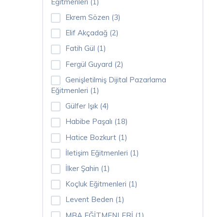
Eğitmenleri (1)
Gelişim
Eğitimleri
Ekrem Sözen (3)
(34)
Elif Akçadağ (2)
Fatih Gül (1)
Koçluk
Fergül Guyard (2)
Eğitimleri
(14)
Genişletilmiş Dijital Pazarlama
Eğitmenleri (1)
Müzik
Gülfer Işık (4)
Eğitimleri
Habibe Paşalı (18)
(1)
Hatice Bozkurt (1)
Pazarlama
İletişim Eğitmenleri (1)
Eğitimleri
İlker Şahin (1)
(8)
Koçluk Eğitmenleri (1)
Satış
Levent Beden (1)
Eğitimleri
MBA EĞİTMENLERİ (1)