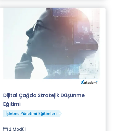
Dijital Çağda Stratejik Düşünme
Eğitimi
İşletme Yönetimi Eğitimleri
1 Modül