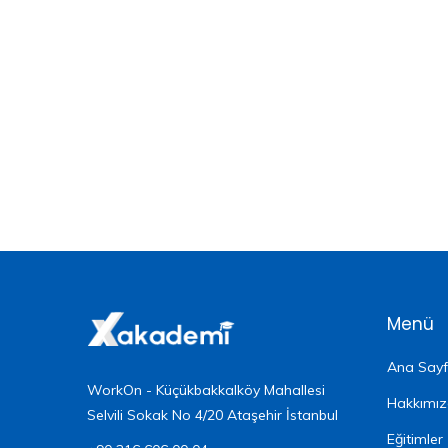
Sözen
(3)
Elif
Akçadağ
(2)
Fatih
Gül
(1)
Fergül
Guyard
(2)
Menü
Genişletilmiş
Ana Say
Dijital
WorkOn - Küçükbakkalköy Mahallesi
Pazarlama
Hakkımı
Selvili Sokak No 4/20 Ataşehir İstanbul
Eğitmenleri
Eğitimler
(1)