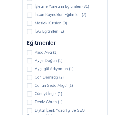
Dil
İşletme Yönetimi Eğitimleri (31)
Eğitimleri
İnsan Kaynakları Eğitimleri (7)
(23)
Meslek Kursları (9)
Muhasebe
İSG Eğitimleri (2)
& Finans
Eğitmenler
Eğitimleri
(8)
Alisa Avcı (1)
Ayşe Doğan (1)
Hukuk
Eğitimleri
Ayşegül Adıyaman (1)
(3)
Can Demirağ (2)
Canan Seda Akgül (1)
İletişim
Eğitimleri
Cüneyt İngiz (1)
(9)
Deniz Gören (1)
Dijital İçerik Yazarlığı ve SEO
Kişisel