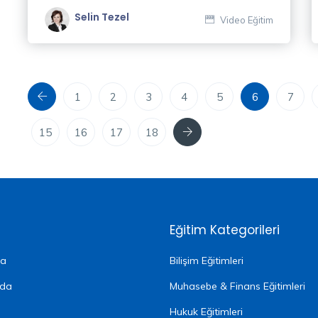
Selin Tezel
Video Eğitim
Önceki
1
2
3
4
5
6
7
Sonraki
15
16
17
18
Eğitim Kategorileri
fa
Bilişim Eğitimleri
zda
Muhasebe & Finans Eğitimleri
Hukuk Eğitimleri