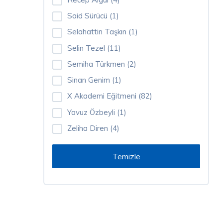
Said Sürücü (1)
Alisa
Selahattin Taşkın (1)
Avcı
(1)
Selin Tezel (11)
Semiha Türkmen (2)
Ayşe
Sinan Genim (1)
Doğan
(1)
X Akademi Eğitmeni (82)
Yavuz Özbeyli (1)
Ayşegül
Zeliha Diren (4)
Adıyaman
(1)
Can
Demirağ
(2)
Canan
Seda