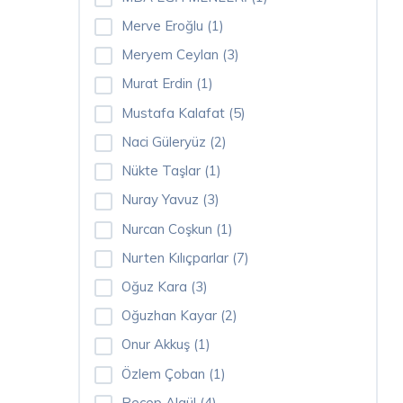
(13)
Merve Eroğlu (1)
İşletme
Meryem Ceylan (3)
Yönetimi
Murat Erdin (1)
Eğitimleri
(31)
Mustafa Kalafat (5)
İnsan
Naci Güleryüz (2)
Kaynakları
Nükte Taşlar (1)
Eğitimleri
(7)
Nuray Yavuz (3)
Nurcan Coşkun (1)
Meslek
Nurten Kılıçparlar (7)
Kursları
(9)
Oğuz Kara (3)
İSG
Oğuzhan Kayar (2)
Eğitimleri
Onur Akkuş (1)
(2)
Özlem Çoban (1)
Eğitmenler
Recep Algül (4)