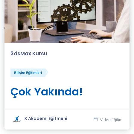
Gülfer
Işık
(4)
Habibe
Paşalı
3dsMax Kursu
(18)
Bilişim Eğitimleri
Hatice
Bozkurt
(1)
Çok Yakında!
İletişim
Eğitmenleri
(1)
X Akademi Eğitmeni
Video Eğitim
İlker