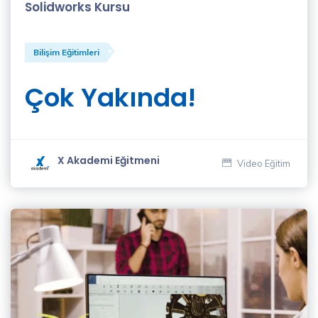
Sözen
Solidworks Kursu
(3)
Elif
Bilişim Eğitimleri
Akçadağ
(2)
Çok Yakında!
Fatih
Gül
(1)
X Akademi Eğitmeni
Video Eğitim
Fergül
Guyard
(2)
Genişletilmiş
Dijital
Pazarlama
Eğitmenleri
(1)