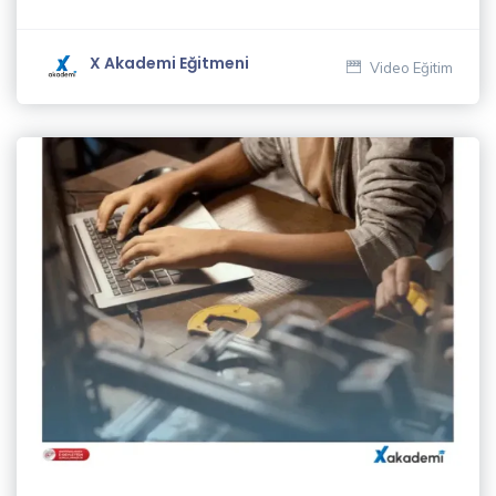
Akgül
(1)
X Akademi Eğitmeni
Video Eğitim
Cüneyt
İngiz
(1)
Deniz
Gören
(1)
Dijital
İçerik
Yazarlığı
ve SEO
Eğitmenleri
(1)
Ekrem