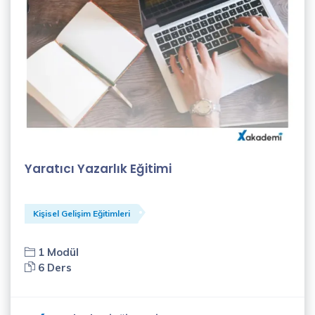
(2)
Onur
Akkuş
(1)
Özlem
Çoban
(1)
Yaratıcı Yazarlık Eğitimi
Recep
Algül
(4)
Kişisel Gelişim Eğitimleri
Said
1 Modül
Sürücü
6 Ders
(1)