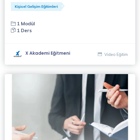
Gelişim
Kişisel Gelişim Eğitimleri
Eğitimleri
(34)
1 Modül
1 Ders
Koçluk
Eğitimleri
(14)
X Akademi Eğitmeni
Video Eğitim
Müzik
Eğitimleri
(1)
Pazarlama
Eğitimleri
(8)
Satış
Eğitimleri