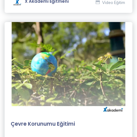
X Akademi Eğitmeni
Video Eğitim
Dil
Eğitimleri
(23)
Muhasebe
& Finans
Eğitimleri
(8)
Hukuk
Eğitimleri
(3)
İletişim
Eğitimleri
(9)
Çevre Korunumu Eğitimi
Kişisel