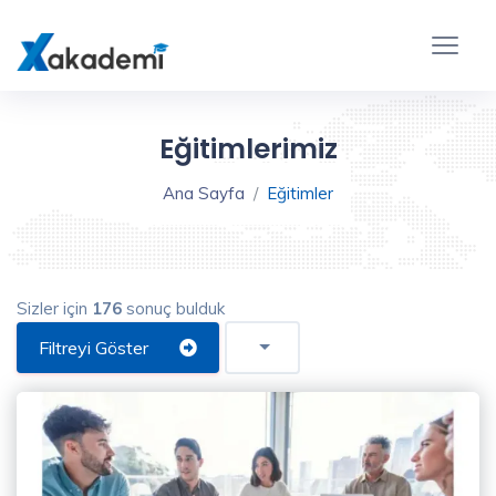
Eğitim
Filtreleme
Kapat
Eğitimlerimiz
Ana Sayfa
Eğitimler
Sizler için
176
sonuç bulduk
Eğitim
Türü
Filtreyi Göster
Video
Eğitim
(176)