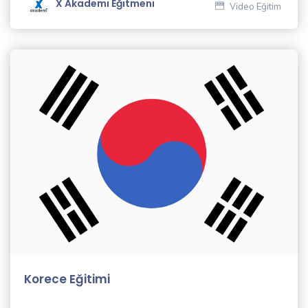
Selahattin
X Akademi Eğitmeni
Video Eğitim
Taşkın (1)
Selin
Tezel
(11)
Semiha
Türkmen
(2)
Sinan
Genim
(1)
X
Akademi
Eğitmeni
Korece Eğitimi
(82)