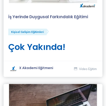
Nuray
Yavuz
(3)
İş Yerinde Duygusal Farkındalık Eğitimi
Nurcan
Coşkun
Kişisel Gelişim Eğitimleri
(1)
Çok Yakında!
Nurten
Kılıçparlar
(7)
X Akademi Eğitmeni
Video Eğitim
Oğuz
Kara
(3)
Oğuzhan
Kayar