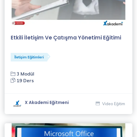
(13)
İşletme
Yönetimi
Eğitimleri
Etkili İletişim Ve Çatışma Yönetimi Eğitimi
(31)
İnsan
Kaynakları
İletişim Eğitimleri
Eğitimleri
(7)
3 Modül
19 Ders
Meslek
Kursları
(9)
X Akademi Eğitmeni
Video Eğitim
İSG
Eğitimleri
(2)
Eğitmenler