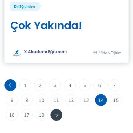
Dil Eğitimleri
Yavuz
Özbeyli
(1)
Çok Yakında!
Zeliha
Diren
(4)
X Akademi Eğitmeni
Video Eğitim
Önceki
1
2
3
4
5
6
7
8
9
10
11
12
13
14
15
Sonraki
16
17
18