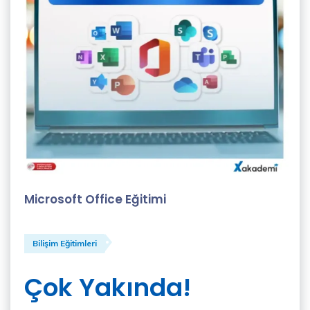
Alisa
Avcı
(1)
Ayşe
Doğan
(1)
Ayşegül
Adıyaman
Microsoft Office Eğitimi
(1)
Can
Demirağ
Bilişim Eğitimleri
(2)
Çok Yakında!
Canan
Seda