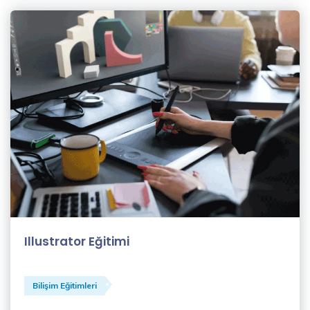
Şahin
(1)
Koçluk
Eğitmenleri
(1)
Levent
Beden
(1)
MBA
EĞİTMENLERİ
(1)
Merve
Illustrator Eğitimi
Eroğlu
(1)
Bilişim Eğitimleri
Meryem