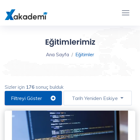
Eğitim
Filtreleme
Kapat
Eğitimlerimiz
Ana Sayfa
Eğitimler
Sizler için
176
sonuç bulduk
Eğitim
Türü
Filtreyi Göster
Tarih Yeniden Eskiye
Video
Eğitim
(176)