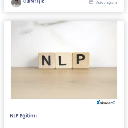
Gülfer Işık
Video Eğitim
Dil
Eğitimleri
(23)
Muhasebe
& Finans
Eğitimleri
(8)
Hukuk
Eğitimleri
(3)
İletişim
Eğitimleri
(9)
NLP Eğitimi
Kişisel