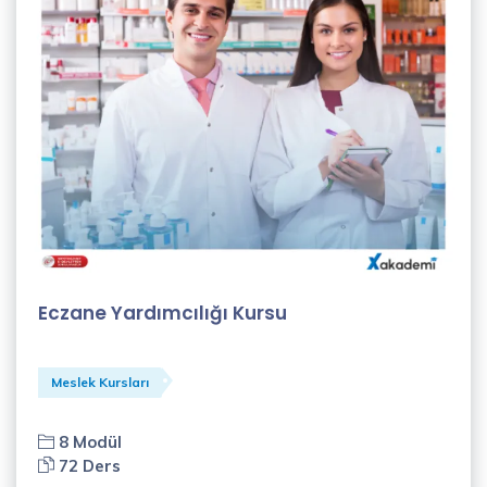
Alisa
Avcı
(1)
Ayşe
Doğan
(1)
Ayşegül
Adıyaman
Eczane Yardımcılığı Kursu
(1)
Can
Demirağ
Meslek Kursları
(2)
8 Modül
Canan
72 Ders
Seda