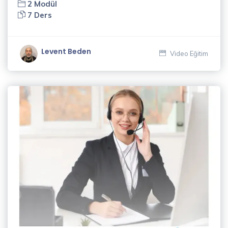
2 Modül
Ceylan
7 Ders
(3)
Murat
Levent Beden
Video Eğitim
Erdin
(1)
Mustafa
Kalafat
(5)
Naci
Güleryüz
(2)
Nükte
Taşlar
(1)