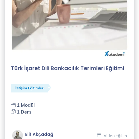
(2)
Onur
Akkuş
(1)
Özlem
Çoban
(1)
Türk İşaret Dili Bankacılık Terimleri Eğitimi
Recep
Algül
İletişim Eğitimleri
(4)
1 Modül
Said
1 Ders
Sürücü
(1)
Elif Akçadağ
Video Eğitim