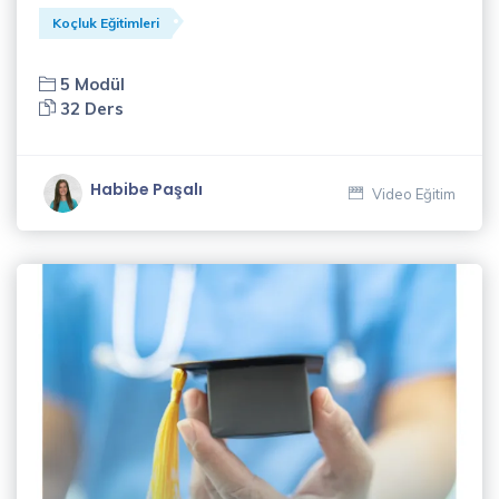
Gelişim
Koçluk Eğitimleri
Eğitimleri
(34)
5 Modül
32 Ders
Koçluk
Eğitimleri
(14)
Habibe Paşalı
Video Eğitim
Müzik
Eğitimleri
(1)
Pazarlama
Eğitimleri
(8)
Satış
Eğitimleri