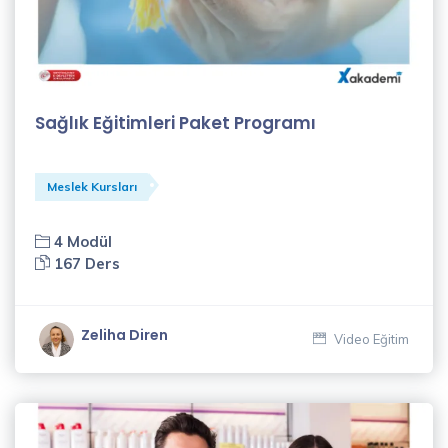
(13)
İşletme
Yönetimi
Eğitimleri
Sağlık Eğitimleri Paket Programı
(31)
İnsan
Kaynakları
Meslek Kursları
Eğitimleri
(7)
4 Modül
167 Ders
Meslek
Kursları
(9)
Zeliha Diren
Video Eğitim
İSG
Eğitimleri
(2)
Eğitmenler