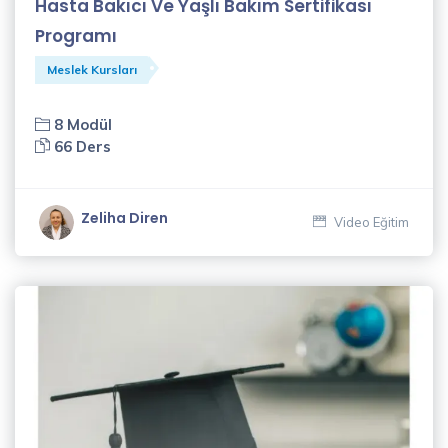
Hasta Bakıcı Ve Yaşlı Bakım Sertifikası
Sözen
(3)
Programı
Elif
Meslek Kursları
Akçadağ
(2)
8 Modül
66 Ders
Fatih
Gül
(1)
Zeliha Diren
Video Eğitim
Fergül
Guyard
(2)
Genişletilmiş
Dijital
Pazarlama
Eğitmenleri
(1)