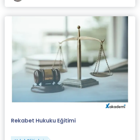
Selahattin
Taşkın (1)
Selin
Tezel
(11)
Semiha
Türkmen
(2)
Sinan
Genim
(1)
X
Akademi
Rekabet Hukuku Eğitimi
Eğitmeni
(82)