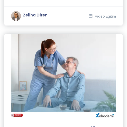
Akgül
(1)
Zeliha Diren
Video Eğitim
Cüneyt
İngiz
(1)
Deniz
Gören
(1)
Dijital
İçerik
Yazarlığı
ve SEO
Eğitmenleri
(1)
Ekrem