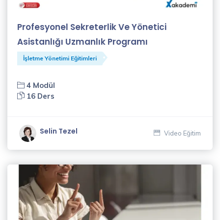
Nuray
Yavuz
Profesyonel Sekreterlik Ve Yönetici
(3)
Asistanlığı Uzmanlık Programı
Nurcan
İşletme Yönetimi Eğitimleri
Coşkun
(1)
4 Modül
16 Ders
Nurten
Kılıçparlar
(7)
Selin Tezel
Video Eğitim
Oğuz
Kara
(3)
Oğuzhan
Kayar