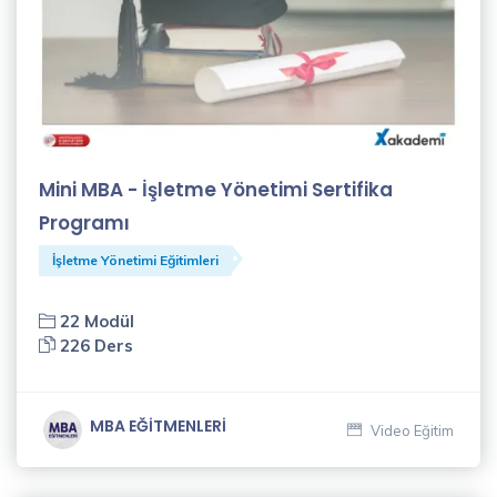
Gülfer
Işık
(4)
Habibe
Mini MBA - İşletme Yönetimi Sertifika
Paşalı
(18)
Programı
İşletme Yönetimi Eğitimleri
Hatice
Bozkurt
(1)
22 Modül
226 Ders
İletişim
Eğitmenleri
MBA EĞİTMENLERİ
(1)
Video Eğitim
İlker