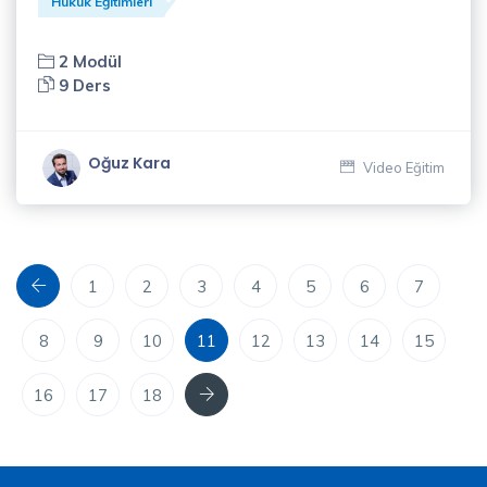
Hukuk Eğitimleri
Yavuz
Özbeyli
2 Modül
(1)
9 Ders
Zeliha
Diren
Oğuz Kara
Video Eğitim
(4)
Önceki
1
2
3
4
5
6
7
8
9
10
11
12
13
14
15
Sonraki
16
17
18