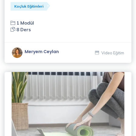
Gelişim
Koçluk Eğitimleri
Eğitimleri
(34)
1 Modül
8 Ders
Koçluk
Eğitimleri
(14)
Meryem Ceylan
Video Eğitim
Müzik
Eğitimleri
(1)
Pazarlama
Eğitimleri
(8)
Satış
Eğitimleri