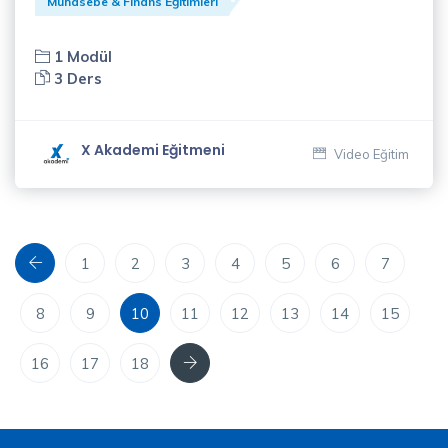
Muhasebe & Finans Eğitimleri
Yavuz
Özbeyli
1 Modül
(1)
3 Ders
Zeliha
Diren
X Akademi Eğitmeni
Video Eğitim
(4)
Önceki
1
2
3
4
5
6
7
8
9
10
11
12
13
14
15
Sonraki
16
17
18