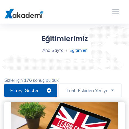
Eğitim
Filtreleme
Kapat
Eğitimlerimiz
Ana Sayfa
Eğitimler
Sizler için
176
sonuç bulduk
Eğitim
Türü
Filtreyi Göster
Tarih Eskiden Yeniye
Video
Eğitim
(176)