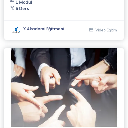
1 Modül
Ceylan
6 Ders
(3)
Murat
X Akademi Eğitmeni
Video Eğitim
Erdin
(1)
Mustafa
Kalafat
(5)
Naci
Güleryüz
(2)
Nükte
Taşlar
(1)