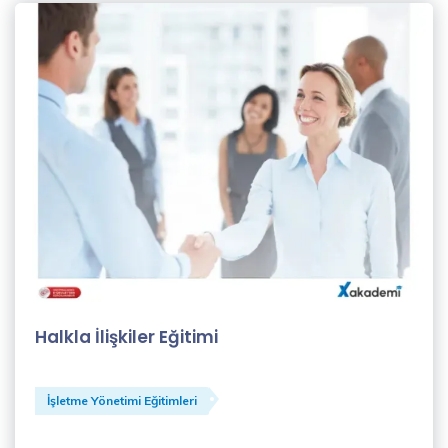
Şahin
(1)
Koçluk
Eğitmenleri
(1)
Levent
Beden
(1)
MBA
EĞİTMENLERİ
(1)
Halkla İlişkiler Eğitimi
Merve
Eroğlu
(1)
İşletme Yönetimi Eğitimleri
Meryem