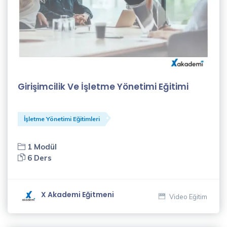
Gülfer
Işık
(4)
Habibe
Girişimcilik Ve İşletme Yönetimi Eğitimi
Paşalı
(18)
İşletme Yönetimi Eğitimleri
Hatice
Bozkurt
(1)
1 Modül
6 Ders
İletişim
Eğitmenleri
X Akademi Eğitmeni
(1)
Video Eğitim
İlker