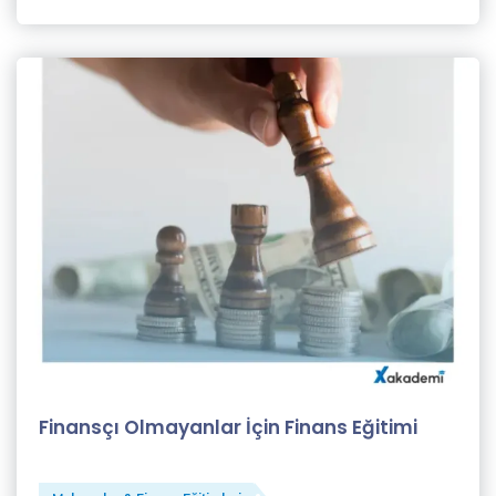
Selahattin
Taşkın (1)
Selin
Tezel
(11)
Semiha
Türkmen
(2)
Sinan
Genim
(1)
X
Akademi
Finansçı Olmayanlar İçin Finans Eğitimi
Eğitmeni
(82)