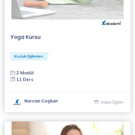
(13)
İşletme
Yönetimi
Eğitimleri
Yoga Kursu
(31)
İnsan
Kaynakları
Koçluk Eğitimleri
Eğitimleri
(7)
2 Modül
11 Ders
Meslek
Kursları
(9)
Nurcan Coşkun
Video Eğitim
İSG
Eğitimleri
(2)
Eğitmenler