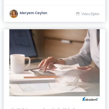
Akgül
(1)
Meryem Ceylan
Video Eğitim
Cüneyt
İngiz
(1)
Deniz
Gören
(1)
Dijital
İçerik
Yazarlığı
ve SEO
Eğitmenleri
(1)
Ekrem