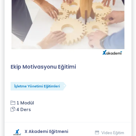
(2)
Onur
Akkuş
(1)
Özlem
Çoban
(1)
Ekip Motivasyonu Eğitimi
Recep
Algül
İşletme Yönetimi Eğitimleri
(4)
1 Modül
Said
4 Ders
Sürücü
(1)
X Akademi Eğitmeni
Video Eğitim