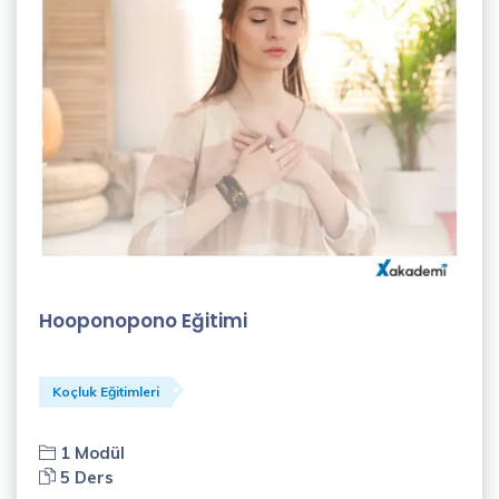
Alisa
Avcı
(1)
Ayşe
Doğan
(1)
Ayşegül
Adıyaman
Hooponopono Eğitimi
(1)
Can
Demirağ
Koçluk Eğitimleri
(2)
1 Modül
Canan
5 Ders
Seda