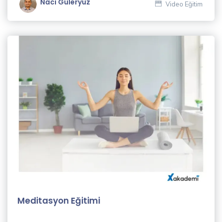
Naci Güleryüz
Video Eğitim
Dil
Eğitimleri
(23)
Muhasebe
& Finans
Eğitimleri
(8)
Hukuk
Eğitimleri
(3)
İletişim
Eğitimleri
(9)
Meditasyon Eğitimi
Kişisel