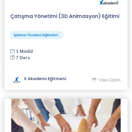
Nuray
Yavuz
Çatışma Yönetimi (3D Animasyon) Eğitimi
(3)
Nurcan
İşletme Yönetimi Eğitimleri
Coşkun
(1)
1 Modül
7 Ders
Nurten
Kılıçparlar
(7)
X Akademi Eğitmeni
Video Eğitim
Oğuz
Kara
(3)
Oğuzhan
Kayar