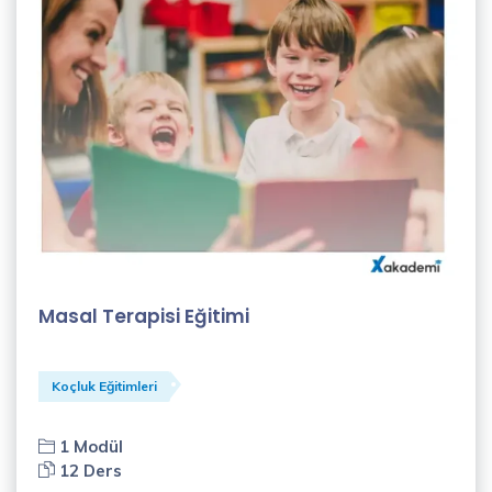
Alisa
Avcı
(1)
Ayşe
Doğan
(1)
Ayşegül
Adıyaman
Masal Terapisi Eğitimi
(1)
Can
Demirağ
Koçluk Eğitimleri
(2)
1 Modül
Canan
12 Ders
Seda