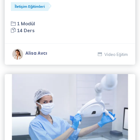
Gelişim
İletişim Eğitimleri
Eğitimleri
(34)
1 Modül
14 Ders
Koçluk
Eğitimleri
(14)
Alisa Avcı
Video Eğitim
Müzik
Eğitimleri
(1)
Pazarlama
Eğitimleri
(8)
Satış
Eğitimleri