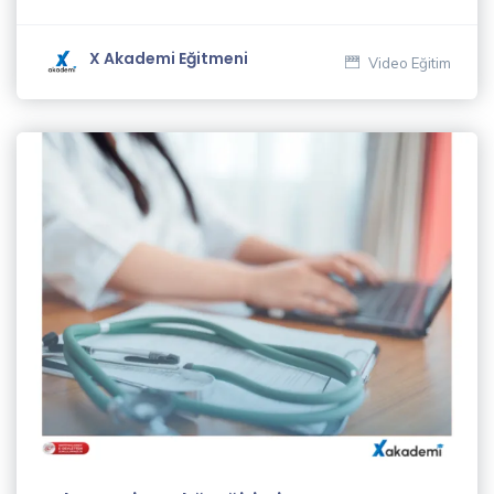
Akgül
(1)
X Akademi Eğitmeni
Video Eğitim
Cüneyt
İngiz
(1)
Deniz
Gören
(1)
Dijital
İçerik
Yazarlığı
ve SEO
Eğitmenleri
(1)
Ekrem