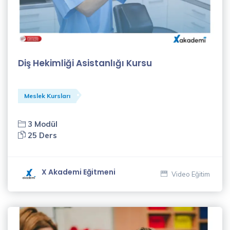
(13)
İşletme
Yönetimi
Eğitimleri
Diş Hekimliği Asistanlığı Kursu
(31)
İnsan
Kaynakları
Meslek Kursları
Eğitimleri
(7)
3 Modül
25 Ders
Meslek
Kursları
(9)
X Akademi Eğitmeni
Video Eğitim
İSG
Eğitimleri
(2)
Eğitmenler