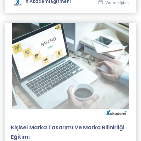
X Akademi Eğitmeni
Video Eğitim
Dil
Eğitimleri
(23)
Muhasebe
& Finans
Eğitimleri
(8)
Hukuk
Eğitimleri
(3)
İletişim
Eğitimleri
(9)
Kişisel Marka Tasarımı Ve Marka Bilinirliği
Eğitimi
Kişisel