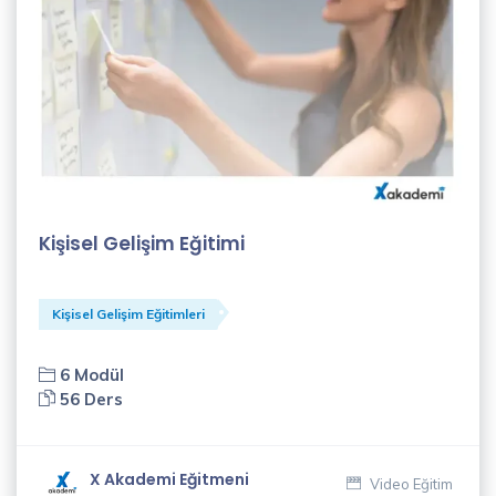
(2)
Onur
Akkuş
(1)
Özlem
Çoban
(1)
Kişisel Gelişim Eğitimi
Recep
Algül
Kişisel Gelişim Eğitimleri
(4)
6 Modül
Said
56 Ders
Sürücü
(1)
X Akademi Eğitmeni
Video Eğitim