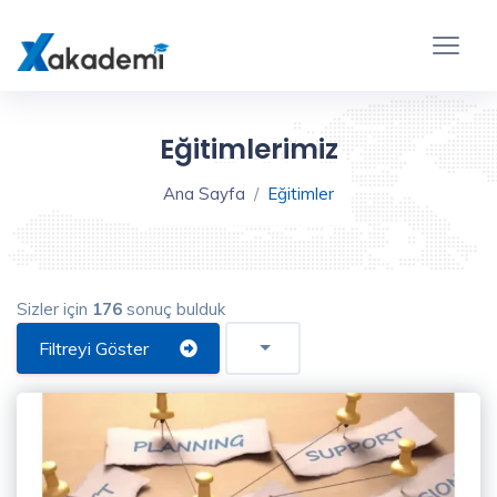
Eğitim
Filtreleme
Kapat
Eğitimlerimiz
Ana Sayfa
Eğitimler
Sizler için
176
sonuç bulduk
Eğitim
Türü
Filtreyi Göster
Video
Eğitim
(176)