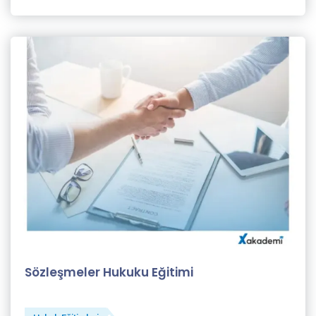
Selahattin
Taşkın (1)
Selin
Tezel
(11)
Semiha
Türkmen
(2)
Sinan
Genim
(1)
X
Akademi
Sözleşmeler Hukuku Eğitimi
Eğitmeni
(82)