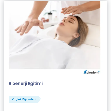
Şahin
(1)
Koçluk
Eğitmenleri
(1)
Levent
Beden
(1)
MBA
EĞİTMENLERİ
(1)
Bioenerji Eğitimi
Merve
Eroğlu
(1)
Koçluk Eğitimleri
Meryem