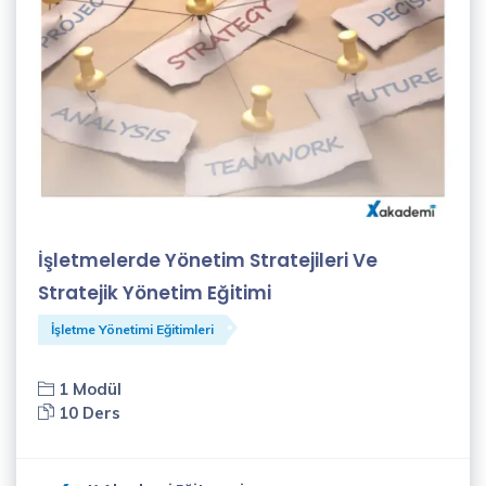
Canlı
Eğitim
(0)
Örgün
Eğitim
(3)
İnteraktif
İşletmelerde Yönetim Stratejileri Ve
Eğitim
(3)
Stratejik Yönetim Eğitimi
Eğitim
İşletme Yönetimi Eğitimleri
Kategorileri
1 Modül
10 Ders
Bilişim
Eğitimleri
(20)