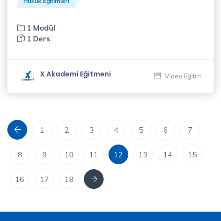
Hukuk Eğitimleri
Yavuz
Özbeyli
1 Modül
(1)
1 Ders
Zeliha
Diren
X Akademi Eğitmeni
Video Eğitim
(4)
Önceki
1
2
3
4
5
6
7
8
9
10
11
12
13
14
15
Sonraki
16
17
18