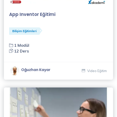
Nuray
Yavuz
App Inventor Eğitimi
(3)
Nurcan
Bilişim Eğitimleri
Coşkun
(1)
1 Modül
12 Ders
Nurten
Kılıçparlar
(7)
Oğuzhan Kayar
Video Eğitim
Oğuz
Kara
(3)
Oğuzhan
Kayar