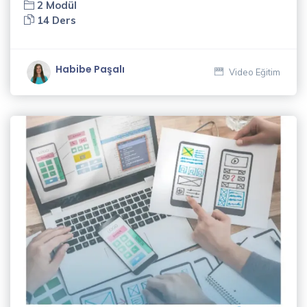
2 Modül
Ceylan
14 Ders
(3)
Murat
Habibe Paşalı
Video Eğitim
Erdin
(1)
Mustafa
Kalafat
(5)
Naci
Güleryüz
(2)
Nükte
Taşlar
(1)