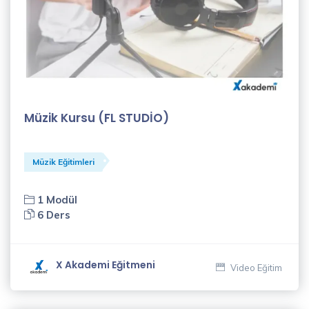
Gülfer
Işık
(4)
Habibe
Müzik Kursu (FL STUDİO)
Paşalı
(18)
Müzik Eğitimleri
Hatice
Bozkurt
(1)
1 Modül
6 Ders
İletişim
Eğitmenleri
X Akademi Eğitmeni
(1)
Video Eğitim
İlker